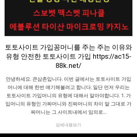
Posted
토토가이드
토토사이트 가입꽁머니를 주는 주는 이유와
on
유형 안전한 토토사이트 가입 https://ac15-
88k.net/
안녕하세요. 큰삼촌입니다. 이번 글에서는 토토사이트 가입
머니에 대해 한번 얘기해볼려고 합니다. 일단 먼저 우리는
토토사이트 가입머니의 유형에 대해서 알아야합니다. 1. 가
입머니의 유형인 가짜머니와 진짜머니의 차이 말 그대로 가
짜머니는 그 사이트내에서 임의로…
상세내용보기