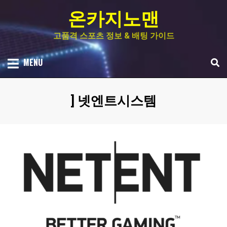
Skip
온카지노맨
to
content
고품격 스포츠 정보 & 배팅 가이드
MENU
[태그
:
]
넷엔트시스템