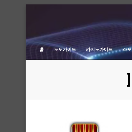
Skip
to
content
홈
토토가이드
카지노가이드
스포
: