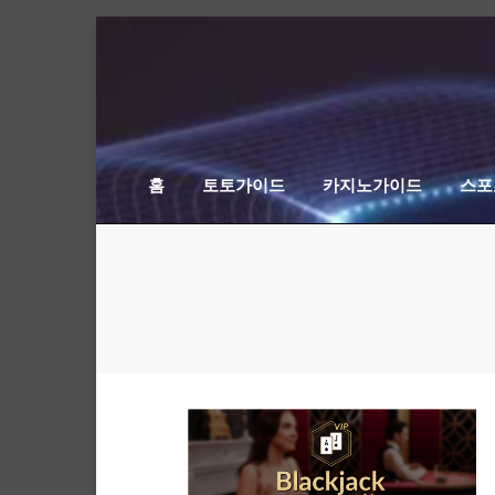
Skip
to
content
홈
토토가이드
카지노가이드
스포