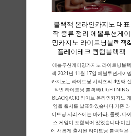
Posted
블랙잭 온라인카지노 대표
카지노가이드
on
작 종류 정리 에볼루션게이
밍카지노 라이트닝블랙잭&
플레이테크 퀸텀블랙잭
에볼루션게이밍카지노 라이트닝블랙
잭 2021년 11월 17일 에볼루션게이밍
카지노는 라이트닝 시리즈의 4번째 신
작인 라이트닝 블랙잭(LIGHTNING
BLACKJACK) 라이브 온라인카지노 게
임을 출시를 발표하였습니다.기존 라
이트닝 시리즈에는 바카라, 룰렛, 다이
스 게임이 포함되어 있었습니다.이번
에 새롭게 출시된 라이트닝 블랙잭은…