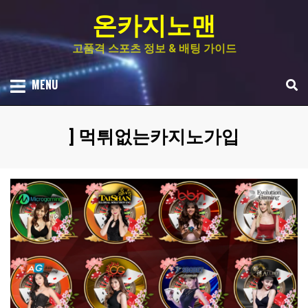
Skip
온카지노맨
to
content
고품격 스포츠 정보 & 배팅 가이드
MENU
[태그
:
]
먹튀없는카지노가입