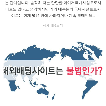
는 단계입니다. 솔직히 저는 탄탄한 메이저국내사설토토사
이트도 있다고 생각하지만 거의 대부분의 국내사설토토사
이트는 현재 몇년 안에 사라지거나 계속 도메인을…
상세내용보기