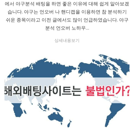
에서 야구분석 배팅을 하면 좋은 이유에 대해 쉽게 알아보겠
습니다. 야구는 언오버 나 핸디캡을 이용하면 참 분석하기
쉬운 종목이라고 이전 글에서도 많이 언급하였습니다. 야구
분석 언오버 노하우…
상세내용보기