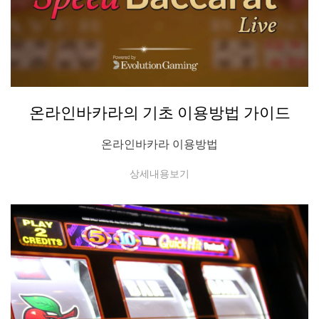
Posted
카지노가이드
온라인바카라의 기초 이용방법 가이드
on
온라인바카라 이용방법
상세내용보기