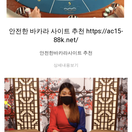
Posted
카지노가이드
안전한 바카라 사이트 추천 https://ac15-
on
88k.net/
안전한바카라사이트 추천
상세내용보기