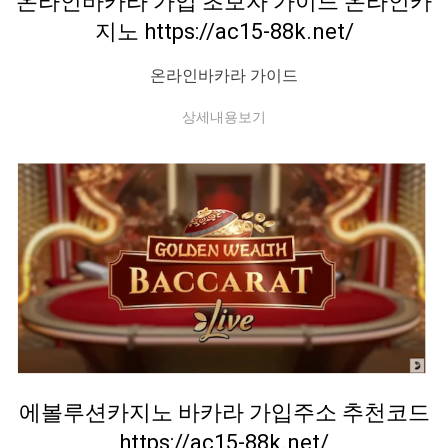
온라인바카라 가입 초보자 가이드 온라인카
on
지노 https://ac15-88k.net/
온라인바카라 가이드
상세내용보기
Posted
카지노가이드
에볼루션카지노 바카라 가입주소 추천코드
on
https://ac15-88k.net/