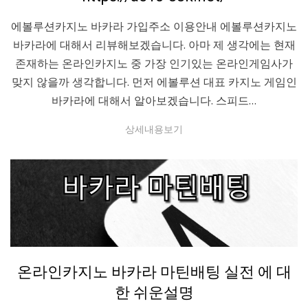
에볼루션카지노 바카라 가입주소 이용안내 에볼루션카지노
바카라에 대해서 리뷰해보겠습니다. 아마 제 생각에는 현재
존재하는 온라인카지노 중 가장 인기있는 온라인게임사가
맞지 않을까 생각합니다. 먼저 에볼루션 대표 카지노 게임인
바카라에 대해서 알아보겠습니다. 스피드…
상세내용보기
Posted
카지노가이드
온라인카지노 바카라 마틴배팅 실전 에 대
on
한 쉬운설명