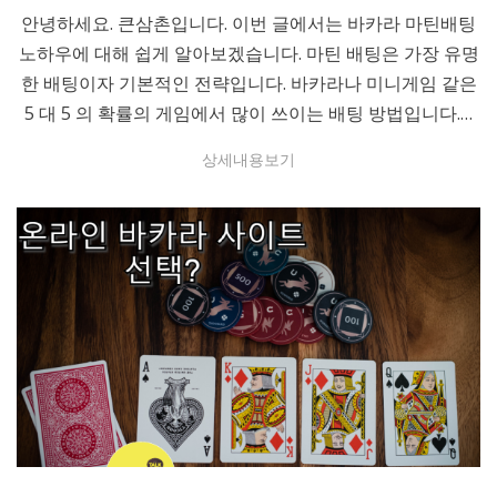
안녕하세요. 큰삼촌입니다. 이번 글에서는 바카라 마틴배팅
노하우에 대해 쉽게 알아보겠습니다. 마틴 배팅은 가장 유명
한 배팅이자 기본적인 전략입니다. 바카라나 미니게임 같은
5 대 5 의 확률의 게임에서 많이 쓰이는 배팅 방법입니다.…
상세내용보기