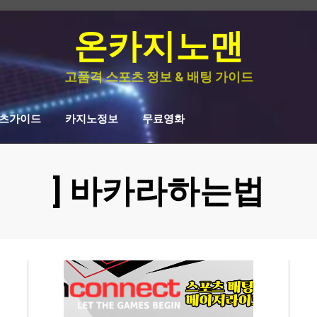
온카지노맨
고품격 스포츠 정보 & 배팅 가이드
츠가이드
카지노정보
무료영화
[태그
:
]
바카라하는법