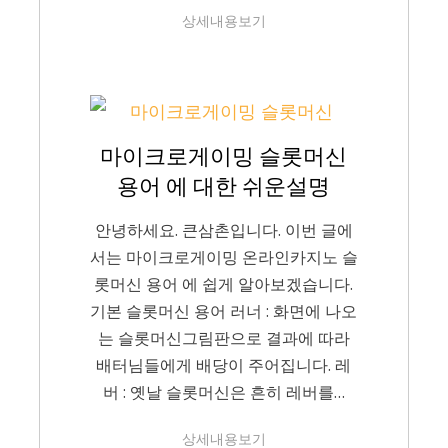
상세내용보기
Posted
마이크로게이밍 슬롯머신
카지노가이드
on
용어 에 대한 쉬운설명
안녕하세요. 큰삼촌입니다. 이번 글에
서는 마이크로게이밍 온라인카지노 슬
롯머신 용어 에 쉽게 알아보겠습니다.
기본 슬롯머신 용어 러너 : 화면에 나오
는 슬롯머신그림판으로 결과에 따라
배터님들에게 배당이 주어집니다. 레
버 : 옛날 슬롯머신은 흔히 레버를…
상세내용보기