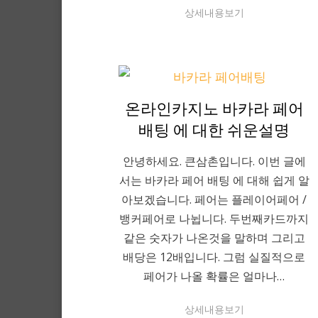
상세내용보기
Posted
온라인카지노 바카라 페어
카지노가이드
on
배팅 에 대한 쉬운설명
안녕하세요. 큰삼촌입니다. 이번 글에
서는 바카라 페어 배팅 에 대해 쉽게 알
아보겠습니다. 페어는 플레이어페어 /
뱅커페어로 나뉩니다. 두번째카드까지
같은 숫자가 나온것을 말하며 그리고
배당은 12배입니다. 그럼 실질적으로
페어가 나올 확률은 얼마나…
상세내용보기