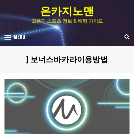
Skip
온카지노맨
to
content
고품격 스포츠 정보 & 배팅 가이드
MENU
[태그
:
]
보너스바카라이용방법