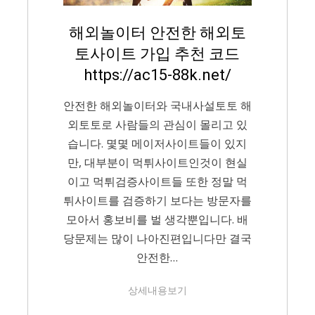
Posted
해외놀이터 안전한 해외토
토토가이드
on
토사이트 가입 추천 코드
https://ac15-88k.net/
안전한 해외놀이터와 국내사설토토 해
외토토로 사람들의 관심이 몰리고 있
습니다. 몇몇 메이저사이트들이 있지
만, 대부분이 먹튀사이트인것이 현실
이고 먹튀검증사이트들 또한 정말 먹
튀사이트를 검증하기 보다는 방문자를
모아서 홍보비를 벌 생각뿐입니다. 배
당문제는 많이 나아진편입니다만 결국
안전한…
상세내용보기