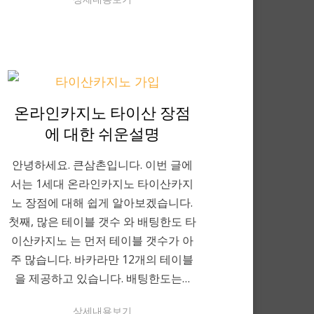
Posted
온라인카지노 타이산 장점
카지노가이드
on
에 대한 쉬운설명
안녕하세요. 큰삼촌입니다. 이번 글에
서는 1세대 온라인카지노 타이산카지
노 장점에 대해 쉽게 알아보겠습니다.
첫째, 많은 테이블 갯수 와 배팅한도 타
이산카지노 는 먼저 테이블 갯수가 아
주 많습니다. 바카라만 12개의 테이블
을 제공하고 있습니다. 배팅한도는…
상세내용보기