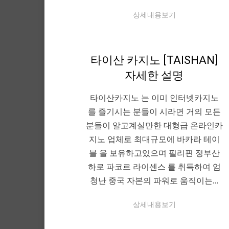
상세내용보기
Posted
타이산 카지노 [TAISHAN]
카지노가이드
on
자세한 설명
타이산카지노 는 이미 인터넷카지노
를 즐기시는 분들이 시라면 거의 모든
분들이 알고계실만한 대형급 온라인카
지노 업체로 최대규모에 바카라 테이
블 을 보유하고있으며 필리핀 정부산
하로 파코르 라이센스 를 취득하여 엄
청난 중국 자본의 파워로 움직이는…
상세내용보기