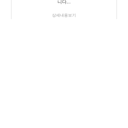
니다.…
상세내용보기