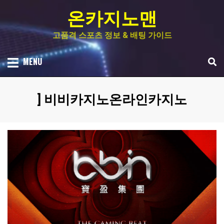
Skip
온카지노맨
to
content
고품격 스포츠 정보 & 배팅 가이드
MENU
[태그
:
]
비비카지노온라인카지노