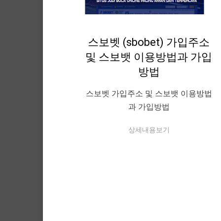
Posted
스보벳 (sbobet) 가입주소
토토가이드
on
및 스보뱃 이용방법과 가입
방법
스보벳 가입주소 및 스보뱃 이용방법
과 가입방법
상세내용보기