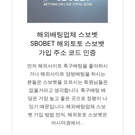
Posted
해외배팅업체 스보벳
토토가이드
on
SBOBET 해외토토 스보뱃
가입 주소 코드 인증
먼저 해외사이트 축구배팅을 좋아하시
거나 해외사이트 양방배팅을 하시는
분들은 스보벳을 모르시는 회원님들은
없을거라고 생각합니다. 축구배팅 배
당은 가장 높고 좋은 곳으로 정평이 나
있기 떄문입니다. 해외배팅업체 스보
벳 가입 방법 먼저, 해외토토 스보벳은
아시아권에서…