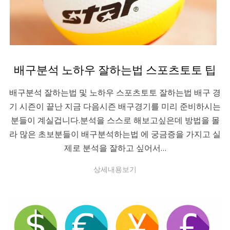
Posted
스포츠가이드
배구분석 노하우 잘하는법 스포츠토토 팁
on
배구분석 잘하는법 및 노하우 스포츠토토 잘하는법 배구 경
기 시즌이 끝난 지금 다음시즌 배구경기를 미리 준비하시는
분들이 계실겁니다.분석을 스스로 해보고싶은데 방법을 몰
라 많은 초보분들이 배구분석하는법 에 궁금증을 가지고 실
제로 분석을 잘하고 싶어서…
상세내용보기