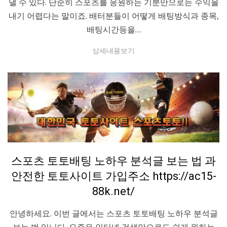
낼 수 있다. 단순히 스포츠를 응원하는 기분만으로는 수익을
내기 어렵다는 말이죠. 배터분들이 어떻게 배팅방식과 종목,
배팅시간등을…
상세내용보기
Posted
토토가이드
스포츠 토토배팅 노하우 분석글 보는 법 과
on
안전한 토토사이트 가입주소 https://ac15-
88k.net/
안녕하세요. 이번 글에서는 스포츠 토토배팅 노하우 분석글
보는 법 입니다. 요즘은 인터넷 검색만으로도 쉽게 원하는