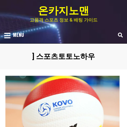
Skip
온카지노맨
to
content
고품격 스포츠 정보 & 배팅 가이드
MENU
[태그
:
]
스포츠토토노하우