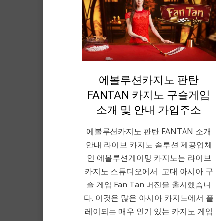
Posted
에볼루션카지노 판탄
카지노가이드
on
FANTAN 카지노 구슬게임
소개 및 안내 가입주소
에볼루션카지노 판탄 FANTAN 소개
안내 라이브 카지노 솔루션 제공업체
인 에볼루션게이밍 카지노는 라이브
카지노 스튜디오에서 고대 아시아 구
슬 게임 Fan Tan 버전을 출시했습니
다. 이것은 많은 아시아 카지노에서 플
레이되는 매우 인기 있는 카지노 게임