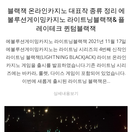
Posted
카지노가이드
블랙잭 온라인카지노 대표작 종류 정리 에
on
볼루션게이밍카지노 라이트닝블랙잭& 플
레이테크 퀸텀블랙잭
에볼루션게이밍카지노 라이트닝블랙잭 2021년 11월 17일
에볼루션게이밍카지노는 라이트닝 시리즈의 4번째 신작인
라이트닝 블랙잭(LIGHTNING BLACKJACK) 라이브 온라인
카지노 게임을 출시를 발표하였습니다.기존 라이트닝 시리
즈에는 바카라, 룰렛, 다이스 게임이 포함되어 있었습니다.
이번에 새롭게 출시된 라이트닝 블랙잭은…
상세내용보기