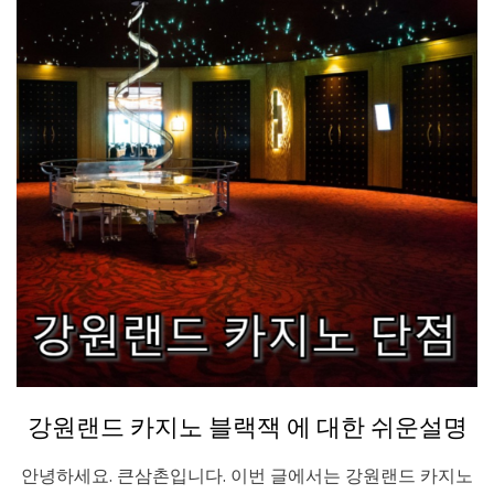
Posted
카지노가이드
강원랜드 카지노 블랙잭 에 대한 쉬운설명
on
안녕하세요. 큰삼촌입니다. 이번 글에서는 강원랜드 카지노