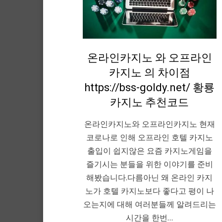
Posted
온라인카지노 와 오프라인
카지노정보
on
카지노 의 차이점
https://bss-goldy.net/ 황룡
카지노 추천코드
온라인카지노와 오프라인카지노 현재
코로나로 인해 오프라인 호텔 카지노
출입이 쉽지않은 요즘 카지노게임을
즐기시는 분들을 위한 이야기를 준비
해봤습니다.다름아닌 왜 온라인 카지
노가 호텔 카지노보다 좋다고 평이 나
오는지에 대해 여러분들께 알려드리는
시간을 한번…