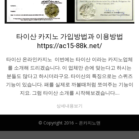
Posted
카지노가이드
타이산 카지노 가입방법과 이용방법
on
https://ac15-88k.net/
타이산 온라인카지노 이번에는 타이산 이라는 카지노업체
를 소개해 드리겠습니다. 이 업체만 손에 맞는다고 하시는
분들도 많다고 하시더라구요. 타이산의 특징으로는 스퀴즈
기능이 있습니다. 패를 실제로 까볼때처럼 쪼여주는 기능이
지요. 그럼 타이산 소개를 시작해보겠습니다.…
상세내용보기
© Copyright 2016 –
온카지노맨
Anther Theme by
DesignOrbital
⋅
Powered by
WordPress