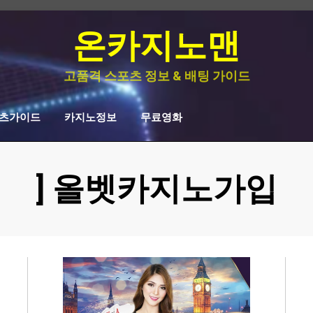
온카지노맨
고품격 스포츠 정보 & 배팅 가이드
츠가이드
카지노정보
무료영화
[태그
:
]
올벳카지노가입