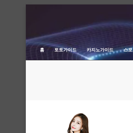
Skip
to
content
홈
토토가이드
카지노가이드
스포