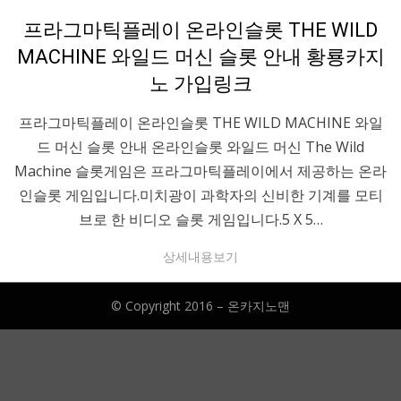
Posted
카지노가이드
프라그마틱플레이 온라인슬롯 THE WILD
on
MACHINE 와일드 머신 슬롯 안내 황룡카지
노 가입링크
프라그마틱플레이 온라인슬롯 THE WILD MACHINE 와일
드 머신 슬롯 안내 온라인슬롯 와일드 머신 The Wild
Machine 슬롯게임은 프라그마틱플레이에서 제공하는 온라
인슬롯 게임입니다.미치광이 과학자의 신비한 기계를 모티
브로 한 비디오 슬롯 게임입니다.5 X 5…
상세내용보기
© Copyright 2016 –
온카지노맨
Anther Theme by
DesignOrbital
⋅
Powered by
WordPress