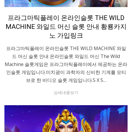
Posted
카지노가이드
프라그마틱플레이 온라인슬롯 THE WILD
on
MACHINE 와일드 머신 슬롯 안내 황룡카지
노 가입링크
프라그마틱플레이 온라인슬롯 THE WILD MACHINE 와일
드 머신 슬롯 안내 온라인슬롯 와일드 머신 The Wild
Machine 슬롯게임은 프라그마틱플레이에서 제공하는 온라
인슬롯 게임입니다.미치광이 과학자의 신비한 기계를 모티
브로 한 비디오 슬롯 게임입니다.5 X 5…
상세내용보기