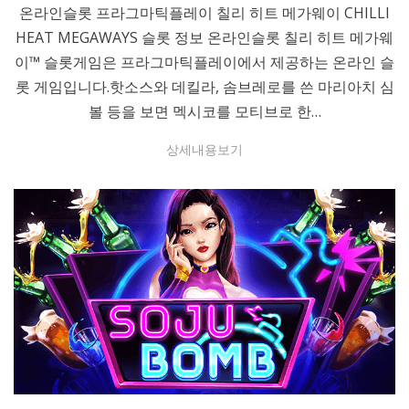
온라인슬롯 프라그마틱플레이 칠리 히트 메가웨이 CHILLI
HEAT MEGAWAYS 슬롯 정보 온라인슬롯 칠리 히트 메가웨
이™ 슬롯게임은 프라그마틱플레이에서 제공하는 온라인 슬
롯 게임입니다.핫소스와 데킬라, 솜브레로를 쓴 마리아치 심
볼 등을 보면 멕시코를 모티브로 한…
상세내용보기