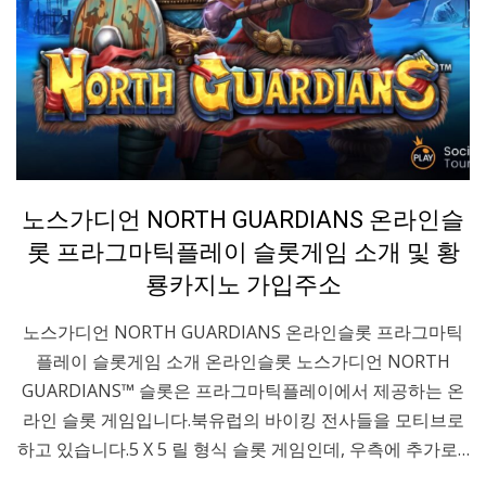
Posted
카지노가이드
노스가디언 NORTH GUARDIANS 온라인슬
on
롯 프라그마틱플레이 슬롯게임 소개 및 황
룡카지노 가입주소
노스가디언 NORTH GUARDIANS 온라인슬롯 프라그마틱
플레이 슬롯게임 소개 온라인슬롯 노스가디언 NORTH
GUARDIANS™ 슬롯은 프라그마틱플레이에서 제공하는 온
라인 슬롯 게임입니다.북유럽의 바이킹 전사들을 모티브로
하고 있습니다.5 X 5 릴 형식 슬롯 게임인데, 우측에 추가로…