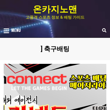
Skip
온카지노맨
to
content
고품격 스포츠 정보 & 배팅 가이드
MENU
[태그
:
]
축구배팅