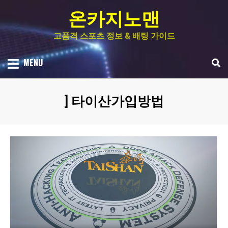
Skip
온카지노맨
to
content
고품격 스포츠 정보 & 배팅 가이드
MENU
[태그
:
]
타이산가입방법