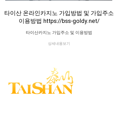
Posted
카지노가이드
타이산 온라인카지노 가입방법 및 가입주소
on
이용방법 https://bss-goldy.net/
타이산카지노 가입주소 및 이용방법
상세내용보기