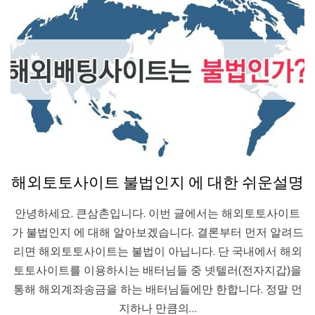
Posted
토토가이드
해외토토사이트 불법인지 에 대한 쉬운설명
on
안녕하세요. 큰삼촌입니다. 이번 글에서는 해외토토사이트
가 불법인지 에 대해 알아보겠습니다. 결론부터 먼저 알려드
리면 해외토토사이트는 불법이 아닙니다. 단 국내에서 해외
토토사이트를 이용하시는 배터님들 중 넷텔러(전자지갑)을
통해 해외계좌송금을 하는 배터님들에만 한합니다. 정말 먼
지하나 만큼의…