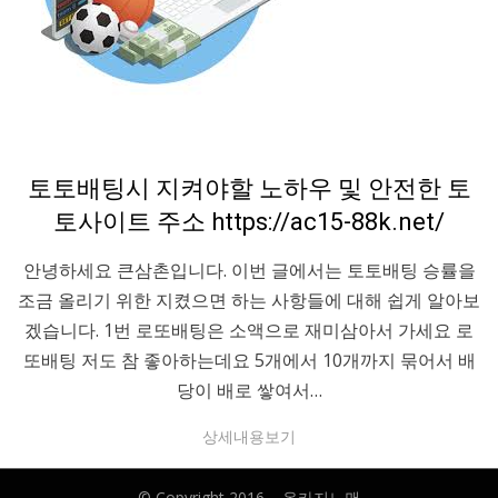
Posted
토토가이드
토토배팅시 지켜야할 노하우 및 안전한 토
on
토사이트 주소 https://ac15-88k.net/
안녕하세요 큰삼촌입니다. 이번 글에서는 토토배팅 승률을
조금 올리기 위한 지켰으면 하는 사항들에 대해 쉽게 알아보
겠습니다. 1번 로또배팅은 소액으로 재미삼아서 가세요 로
또배팅 저도 참 좋아하는데요 5개에서 10개까지 묶어서 배
당이 배로 쌓여서…
상세내용보기
© Copyright 2016 –
온카지노맨