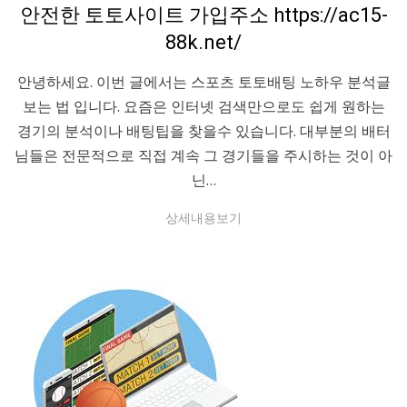
안전한 토토사이트 가입주소 https://ac15-
88k.net/
안녕하세요. 이번 글에서는 스포츠 토토배팅 노하우 분석글
보는 법 입니다. 요즘은 인터넷 검색만으로도 쉽게 원하는
경기의 분석이나 배팅팁을 찾을수 있습니다. 대부분의 배터
님들은 전문적으로 직접 계속 그 경기들을 주시하는 것이 아
닌…
상세내용보기