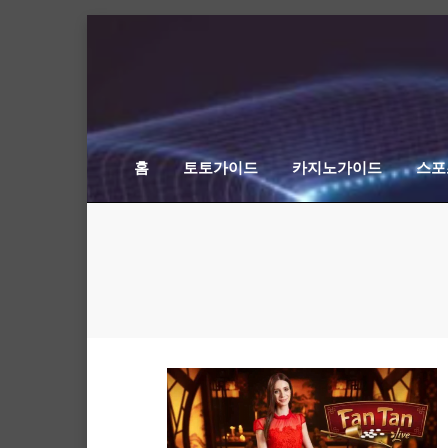
Skip
to
content
홈
토토가이드
카지노가이드
스포