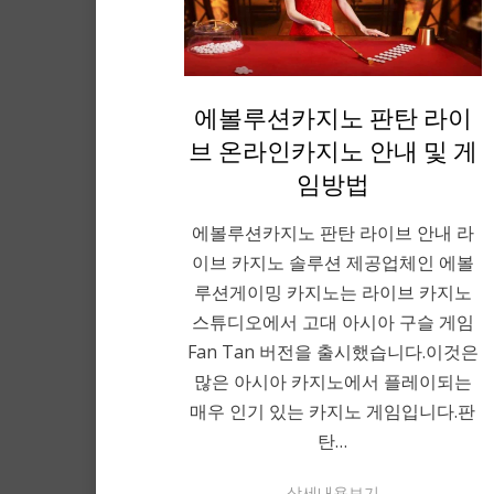
Posted
에볼루션카지노 판탄 라이
카지노가이드
on
브 온라인카지노 안내 및 게
임방법
에볼루션카지노 판탄 라이브 안내 라
이브 카지노 솔루션 제공업체인 에볼
루션게이밍 카지노는 라이브 카지노
스튜디오에서 고대 아시아 구슬 게임
Fan Tan 버전을 출시했습니다.이것은
많은 아시아 카지노에서 플레이되는
매우 인기 있는 카지노 게임입니다.판
탄…
상세내용보기