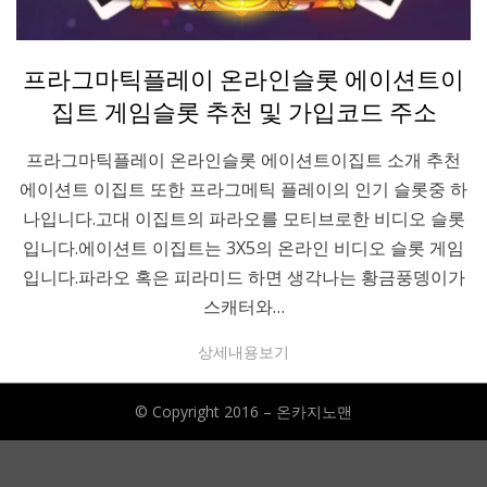
Posted
카지노가이드
프라그마틱플레이 온라인슬롯 에이션트이
on
집트 게임슬롯 추천 및 가입코드 주소
프라그마틱플레이 온라인슬롯 에이션트이집트 소개 추천
에이션트 이집트 또한 프라그메틱 플레이의 인기 슬롯중 하
나입니다.고대 이집트의 파라오를 모티브로한 비디오 슬롯
입니다.에이션트 이집트는 3X5의 온라인 비디오 슬롯 게임
입니다.파라오 혹은 피라미드 하면 생각나는 황금풍뎅이가
스캐터와…
상세내용보기
© Copyright 2016 –
온카지노맨
Anther Theme by
DesignOrbital
⋅
Powered by
WordPress