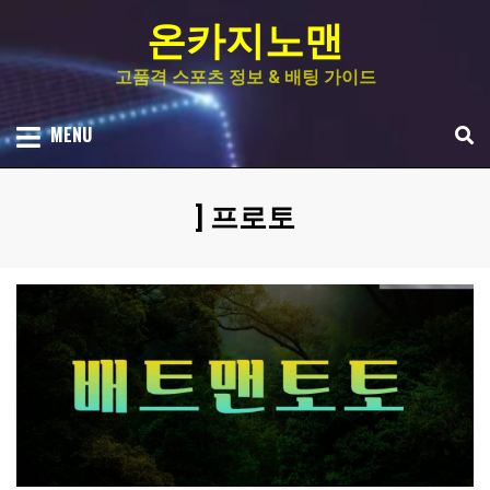
Skip
온카지노맨
to
content
고품격 스포츠 정보 & 배팅 가이드
MENU
[태그
:
]
프로토