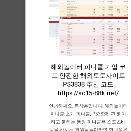
Posted
해외놀이터 피나클 가입 코
토토가이드
on
드 안전한 해외토토사이트
PS3838 추천 코드
https://ac15-88k.net/
안녕하세요. 큰삼촌입니다. 해외놀이터
피나클 소개 피나클, PS3838, 핀벳 이
라고 불리는 통칭 피나클은 스포츠배
팅을 하시는 회원님들이라면 한번쯤은