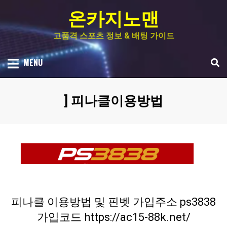
Skip
온카지노맨
to
content
고품격 스포츠 정보 & 배팅 가이드
MENU
[태그
:
]
피나클이용방법
Posted
토토가이드
피나클 이용방법 및 핀벳 가입주소 ps3838
on
가입코드 https://ac15-88k.net/