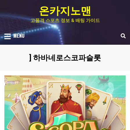
Skip
온카지노맨
to
content
고품격 스포츠 정보 & 배팅 가이드
MENU
[태그
:
]
하바네로스코파슬롯