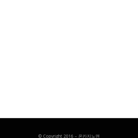
© Copyright 2016 –
온카지노맨