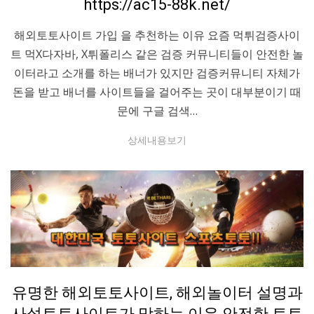
https://ac15-88k.net/
해외토토사이트 가입 을 추천하는 이유 요즘 먹튀검증사이
트 먹X다자바, X튀폴리스 같은 검증 커뮤니티들이 안전한 놀
이터라고 소개를 하는 배너가 있지만 검증커뮤니티 자체가
돈을 받고 배너를 사이트들을 걸어주는 곳이 대부분이기 때
문에 구글 검색…
상세내용보기
Posted
토토가이드
유명한 해외토토사이트, 해외놀이터 설명과
on
사설토토사이트가 망하는 이유 안전한 토토