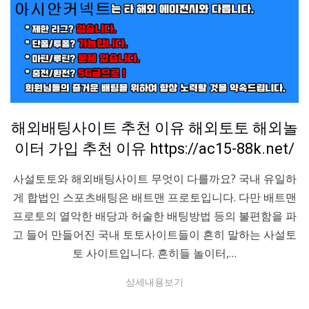
Posted
토토가이드
해외배팅사이트 추천 이유 해외토토 해외놀
on
이터 가입 추천 이유 https://ac15-88k.net/
사설토토와 해외배팅사이트 무엇이 다를까요? 국내 유일하
게 합법인 스포츠배팅은 배트맨 프로토입니다. 다만 배트맨
프로토의 열악한 배당과 허술한 배팅방법 등의 불편함을 파
고 들어 만들어진 국내 토토사이트들이 흔히 말하는 사설토
토 사이트입니다. 흔히들 놀이터,…
상세내용보기