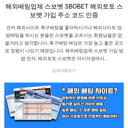
Posted
토토가이드
해외배팅업체 스보벳 SBOBET 해외토토 스
on
보뱃 가입 주소 코드 인증
먼저 해외사이트 축구배팅을 좋아하시거나 해외사이트 양
방배팅을 하시는 분들은 스보벳을 모르시는 회원님들은 없
을거라고 생각합니다. 축구배팅 배당은 가장 높고 좋은 곳으
로 정평이 나있기 떄문입니다. 해외배팅업체 스보벳 가입 방
법 먼저, 해외토토 스보벳은 아시아권에서…
상세내용보기