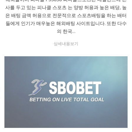
사를 두고 있는 피나클 스포츠 는 양방 허용과 높은 배당, 높
은 배팅 금액 허용으로 전문적으로 스포츠배팅을 하는 배터
들에게 인기가 매우높은 해외배팅 사이트입니다. 또한 다수
의 한국…
상세내용보기