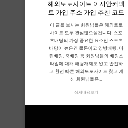
Posted
해외토토사이트 아시안커넥
토토가이드
on
트 가입 주소 가입 추천 코드
이 글을 보시는 회원님들은 해외토토
사이트 모두 관심많으실겁니다. 스포
츠배팅의 가장 중요한 요소인 스포츠
배당이 높은건 물론이고 양방배팅, 마
틴배팅, 축배팅 등 회원님들의 배팅스
타일에 대해 배팅재제도 없고 안전하
고 환전 빠른 해외토토사이트 찾고 계
신 회원님들은…
상세내용보기