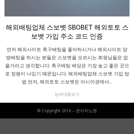
Posted
토토가이드
해외배팅업체 스보벳 SBOBET 해외토토 스
on
보뱃 가입 주소 코드 인증
먼저 해외사이트 축구배팅을 좋아하시거나 해외사이트 양
방배팅을 하시는 분들은 스보벳을 모르시는 회원님들은 없
을거라고 생각합니다. 축구배팅 배당은 가장 높고 좋은 곳으
로 정평이 나있기 떄문입니다. 해외배팅업체 스보벳 가입 방
법 먼저, 해외토토 스보벳은 아시아권에서…
상세내용보기
© Copyright 2016 –
온카지노맨
Anther Theme by
DesignOrbital
⋅
Powered by
WordPress