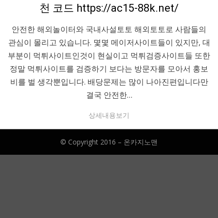
천 코드 https://ac15-88k.net/
안전한 해외놀이터와 국내사설토토 해외토토로 사람들의
관심이 몰리고 있습니다. 몇몇 메이저사이트들이 있지만, 대
부분이 먹튀사이트인것이 현실이고 먹튀검증사이트들 또한
정말 먹튀사이트를 검증하기 보다는 방문자를 모아서 홍보
비를 벌 생각뿐입니다. 배당문제는 많이 나아진편입니다만
결국 안전한…
상세내용보기
© Copyright 2016 –
온카지노맨
Anther Theme by
DesignOrbital
⋅
Powered by
WordPress