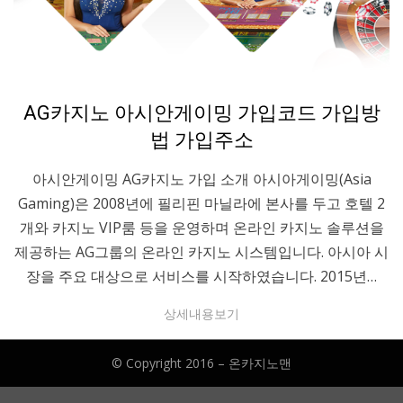
Posted
카지노가이드
AG카지노 아시안게이밍 가입코드 가입방
on
법 가입주소
아시안게이밍 AG카지노 가입 소개 아시아게이밍(Asia
Gaming)은 2008년에 필리핀 마닐라에 본사를 두고 호텔 2
개와 카지노 VIP룸 등을 운영하며 온라인 카지노 솔루션을
제공하는 AG그룹의 온라인 카지노 시스템입니다. 아시아 시
장을 주요 대상으로 서비스를 시작하였습니다. 2015년…
상세내용보기
© Copyright 2016 –
온카지노맨
Anther Theme by
DesignOrbital
⋅
Powered by
WordPress