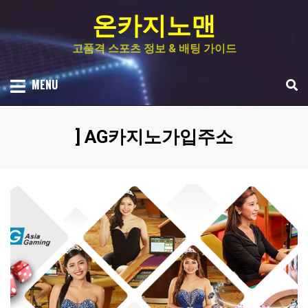
Skip
온카지노맨
to
content
고품격 스포츠 정보 & 배팅 가이드
MENU
[태그
:
]
AG카지노가입주소