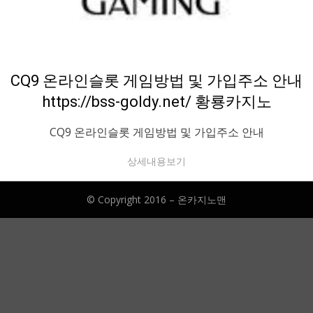
Posted
카지노가이드
CQ9 온라인슬롯 게임방법 및 가입주소 안내
on
https://bss-goldy.net/ 황룡카지노
CQ9 온라인슬롯 게임방법 및 가입주소 안내
상세내용보기
© Copyright 2016 –
온카지노맨
Anther Theme by
DesignOrbital
⋅
Powered by
WordPress