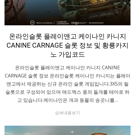
Posted
카지노가이드
온라인슬롯 플레이앤고 케이나인 카니지
on
CANINE CARNAGE 슬롯 정보 및 황룡카지
노 가입코드
온라인슬롯 플레이앤고 케이나인 카니지 CANINE
CARNAGE 슬롯 정보 온라인슬롯 케이나인 카니지는 플레이
앤고에서 제공하는 신규 온라인 슬롯 게임입니다.3X5의 릴
슬롯으로 구성되어 있으며 매드맥스 풍의 들개를 테마로 하
고 있습니다.케이나인은 개과 동물의 송곳니를…
상세내용보기