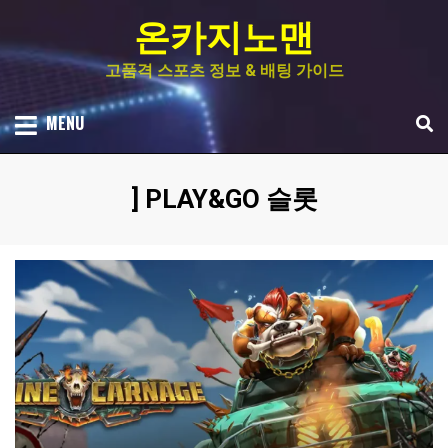
Skip
온카지노맨
to
content
고품격 스포츠 정보 & 배팅 가이드
MENU
[태그
:
]
PLAY&GO 슬롯