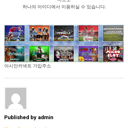
하나의 아이디에서 이용하실 수 있습니다.
아시안커넥트 가입주소
Posted in
Tagged
MLB야구분석
스포츠가이드
,
국내야구분석
,
스포츠가족방
,
스포츠분석
,
스포츠토토
,
스포츠토토분석
,
스포츠픽스터
,
야구경기일정
,
야구분석
,
야구분석노하우
,
야구
분석잘하는법
,
축구분석
,
해외스포츠분석
,
해외축구분석
Published by
admin