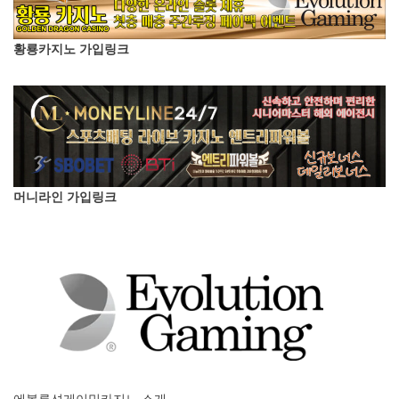
황룡카지노 가입링크
머니라인 가입링크
에볼루션게이밍카지노 소개