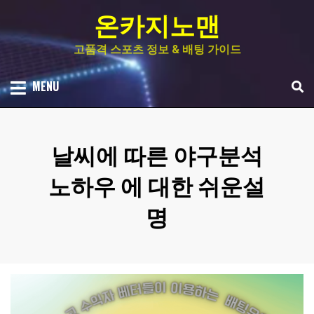
Skip
온카지노맨
to
content
고품격 스포츠 정보 & 배팅 가이드
MENU
날씨에 따른 야구분석
노하우 에 대한 쉬운설
명
Posted
by
on