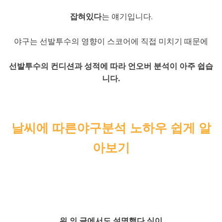
잡혀있다
는 얘기입니다.
야구는 선발투수의 영향이 스코어에 직접 미치기 때문에
선발투수의 컨디션과 성적에 따라 언오버 분석이 아주 쉽습
니다.
날씨에 따른야구분석 노하우 쉽게 알
아보기
위 의 글에서도 설명했다 싶이