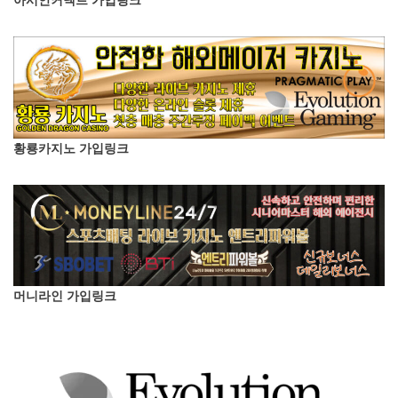
황룡카지노 가입링크
머니라인 가입링크