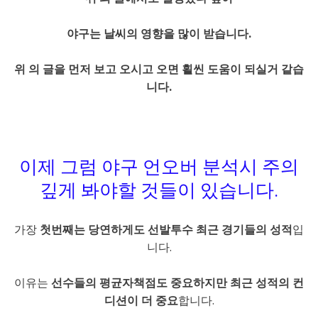
야구는 날씨의 영향을 많이 받습니다.
위 의 글을 먼저 보고 오시고 오면 횔씬 도움이 되실거 같습
니다.
이제 그럼 야구 언오버 분석시 주의
깊게 봐야할 것들이 있습니다.
가장
첫번째는 당연하게도 선발투수 최근 경기들의 성적
입
니다.
이유는
선수들의 평균자책점도 중요하지만 최근 성적의 컨
디션이 더 중요
합니다.