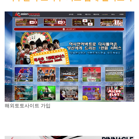
해외토토사이트 가입