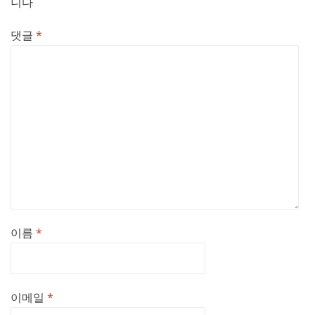
니다
댓글
*
이름
*
이메일
*