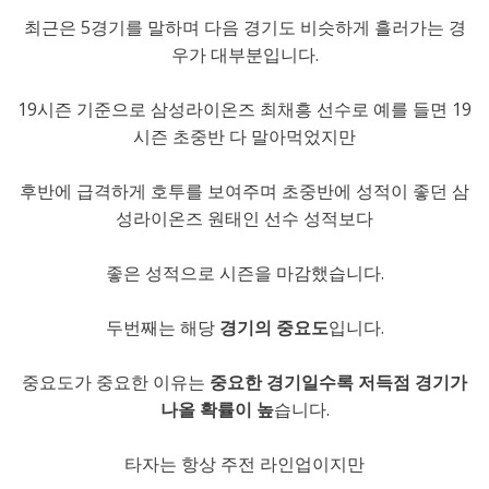
최근은 5경기를 말하며 다음 경기도 비슷하게 흘러가는 경
우가 대부분입니다.
19시즌 기준으로 삼성라이온즈 최채흥 선수로 예를 들면 19
시즌 초중반 다 말아먹었지만
후반에 급격하게 호투를 보여주며 초중반에 성적이 좋던 삼
성라이온즈 원태인 선수 성적보다
좋은 성적으로 시즌을 마감했습니다.
두번째는 해당
경기의 중요도
입니다.
중요도가 중요한 이유는
중요한 경기일수록 저득점 경기가
나올 확률이 높
습니다.
타자는 항상 주전 라인업이지만