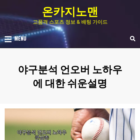
Skip
온카지노맨
to
content
고품격 스포츠 정보 & 배팅 가이드
MENU
야구분석 언오버 노하우
에 대한 쉬운설명
Posted
by
on