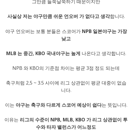
그만큼 들쭉날쭉하기 때문이지만
사실상 저는 야구만큼 쉬운 언오버 가 없다고 생각
합니다.
야구 언오버는 보통 분들은 스코어가
NPB 일본야구는 가장
낮고
MLB 는 중간, KBO 국내야구는 높게
나온다고 생각합니다.
NPB 와 KBO의 기준점 차이는 평균 3점 정도 되는데
축구처럼 2,5 ~ 3.5 사이에 리그 상관없이 평균 대중이 없습
니다.
이는
야구는 축구와 다르게 스코어 예상이 쉽다
는 뜻입니다.
이유는
리그의 수준이 NPB, MLB, KBO 가 리그 상관없이 투
수와 타자 밸런스가 어느정도