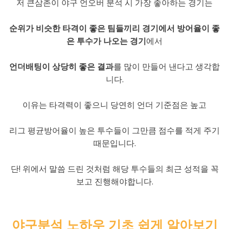
저 큰삼촌이 야구 언오버 분석 시 가장 좋아하는 경기는
순위가 비슷한 타격이 좋은 팀들끼리 경기에서 방어율이 좋
은 투수가 나오는 경기
에서
언더배팅이 상당히 좋은 결과
를 많이 만들어 낸다고 생각합
니다.
이유는 타격력이 좋으니 당연히 언더 기준점은 높고
리그 평균방어율이 높은 투수들이 그만큼 점수를 적게 주기
때문입니다.
단! 위에서 말씀 드린 것처럼 해당 투수들의 최근 성적을 꼭
보고 진행해야합니다.
야구분석 노하우 기초 쉽게 알아보기