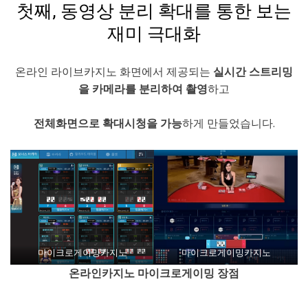
첫째, 동영상 분리 확대를 통한 보는
재미 극대화
온라인 라이브카지노 화면에서 제공되는
실시간 스트리밍
을 카메라를 분리하여 촬영
하고
전체화면으로 확대시청을 가능
하게 만들었습니다.
마이크로게이밍카지노
마이크로게이밍카지노
온라인카지노 마이크로게이밍 장점