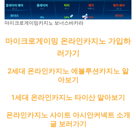
마이크로게이밍카지노 보너스바카라
마이크로게이밍 온라인카지노 가입하
러가기
2세대 온라인카지노 에볼루션카지노 알
아보기
1세대 온라인카지노 타이산 알아보기
온라인카지노 사이트 아시안커넥트 소개
글 보러가기