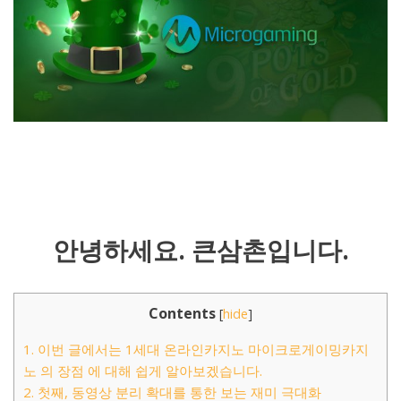
안녕하세요. 큰삼촌입니다.
Contents
[
hide
]
1.
이번 글에서는 1세대 온라인카지노 마이크로게이밍카지
노 의 장점 에 대해 쉽게 알아보겠습니다.
2.
첫째, 동영상 분리 확대를 통한 보는 재미 극대화