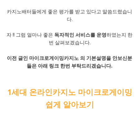
카지노배터들에게 좋은 평가를 받고 있다고 말씀드렸습니
다.
자 !! 그럼 얼마나 좋은
독자적인 서비스를 운영
하였는지 한
번 살펴보겠습니다.
이전 글인 마이크로게이밍카지노 의 기본설명을 안보신분
들은 아래 링크 한번 부탁드리겠습니다.
1세대 온라인카지노 마이크로게이밍
쉽게 알아보기