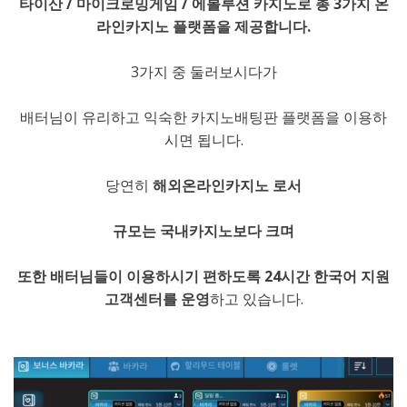
타이산 / 마이크로밍게임 / 에볼루션 카지노로 총 3가지 온
라인카지노 플랫폼을 제공합니다.
3가지 중 둘러보시다가
배터님이 유리하고 익숙한 카지노배팅판 플랫폼을 이용하
시면 됩니다.
당연히
해외온라인카지노 로서
규모는 국내카지노보다 크며
또한 배터님들이 이용하시기 편하도록 24시간 한국어 지원
고객센터를 운영
하고 있습니다.