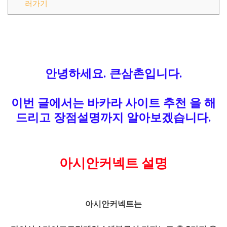
러가기
안녕하세요. 큰삼촌입니다.
이번 글에서는 바카라 사이트 추천 을 해
드리고 장점설명까지 알아보겠습니다.
아시안커넥트
설명
아시안커넥트는