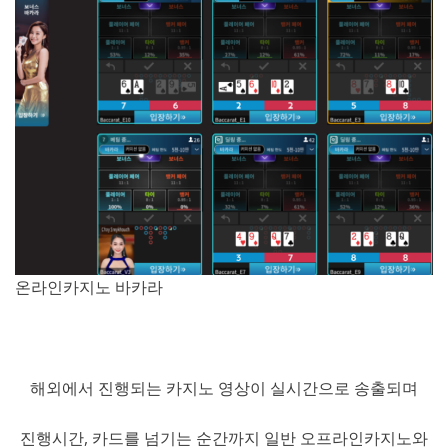
온라인카지노 바카라
해외에서 진행되는 카지노 영상이 실시간으로 송출되며
진행시간, 카드를 넘기는 순간까지 일반 오프라인카지노와