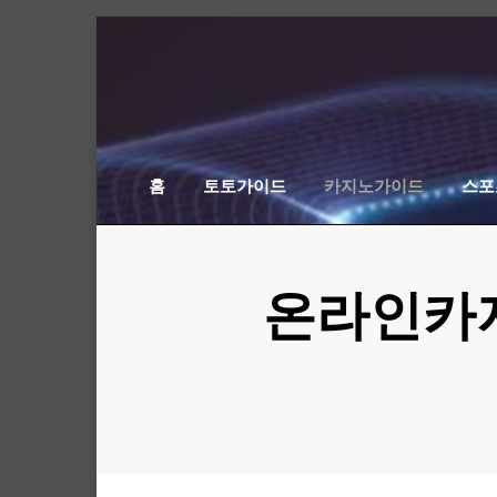
Skip
to
content
홈
토토가이드
카지노가이드
스포
온라인카지