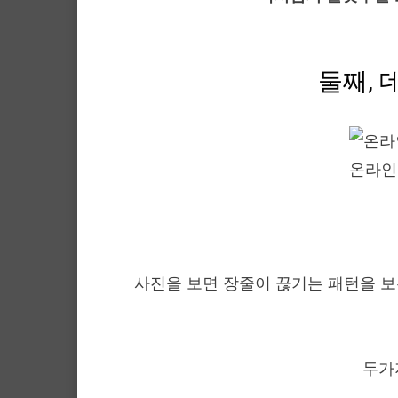
둘째,
온라인
사진을 보면 장줄이 끊기는 패턴을 
두가