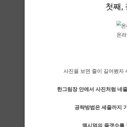
첫째,
온라
사진을 보면 줄이 길어봤자 
한그림장 안에서 사진처럼 네줄
공략방법은 세줄까지 
맥시멈의 줄갯수를 