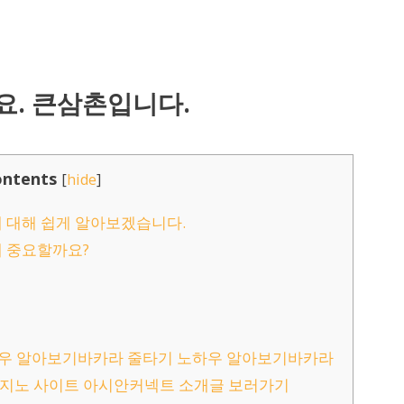
. 큰삼촌입니다.
ntents
[
hide
]
 대해 쉽게 알아보겠습니다.
왜 중요할까요?
우 알아보기바카라 줄타기 노하우 알아보기바카라
지노 사이트 아시안커넥트 소개글 보러가기