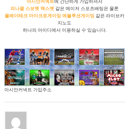
아시안커넥트
에 간단하게 가입하셔서
피나클
스보벳
맥스벳
같은 메이저 스포츠배팅은 물론
플레이테크
마이크로게이밍
에볼루션게이밍
같은 라이브카
지노도
하나의 아이디에서 이용하실 수 있습니다.
아시안커넥트 가입주소
Posted in
Tagged
골드바카라
카지노가이드
,
골든바카라
,
에볼루션
,
에볼루션게이밍
,
에볼루션게이밍바
카라
,
에볼루션게이밍카지노
,
에볼루션카지노
,
에볼루션카지노골드바카라