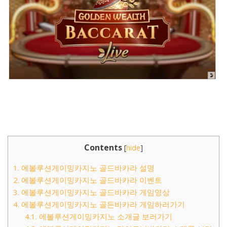
Contents
[
hide
]
1.
에볼루션게이밍카지노 골드바카라 설명
2.
에볼루션게이밍카지노 골드바카라 이벤트
3.
에볼루션게이밍카지노 골드바카라 게임영상
4.
에볼루션게이밍카지노 골든바카라 게임하러가기
4.1.
에볼루션게이밍카지노 소개글 보러가기