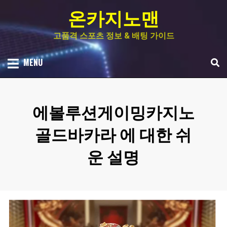
Skip
온카지노맨
to
content
고품격 스포츠 정보 & 배팅 가이드
MENU
에볼루션게이밍카지노
골드바카라 에 대한 쉬
운 설명
Posted
by
on