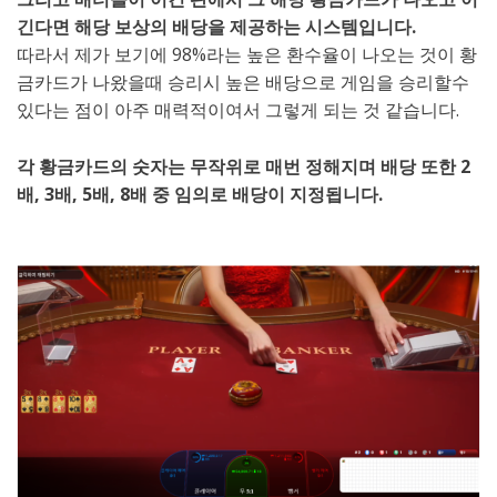
긴다면 해당 보상의 배당을 제공하는 시스템입니다.
따라서 제가 보기에 98%라는 높은 환수율이 나오는 것이 황
금카드가 나왔을때 승리시 높은 배당으로 게임을 승리할수
있다는 점이 아주 매력적이여서 그렇게 되는 것 같습니다.
각 황금카드의 숫자는 무작위로 매번 정해지며 배당 또한 2
배, 3배, 5배, 8배 중 임의로 배당이 지정됩니다.