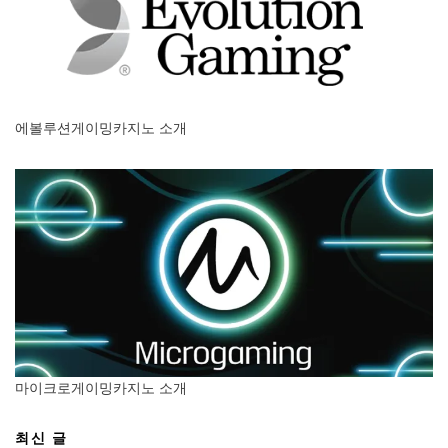
에볼루션게이밍카지노 소개
마이크로게이밍카지노 소개
최신 글