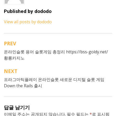
Published by
dododo
View all posts by dododo
PREV
글
온라인슬롯 용어 슬롯게임 총정리 https://bss-goldy.net/
내
황룡카지노
비
게
NEXT
이
프라그마틱플레이 온라인슬롯 새로운 디지털 슬롯 게임
Down the Rails 출시
션
답글 남기기
이메일 주소는 공개되지 않습니다.
필수 필드는
*
로 표시됩