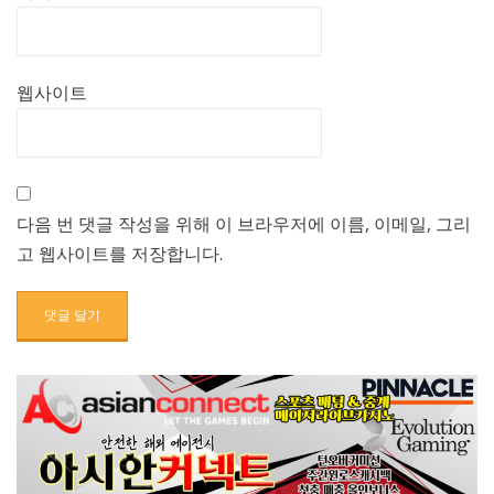
웹사이트
다음 번 댓글 작성을 위해 이 브라우저에 이름, 이메일, 그리
고 웹사이트를 저장합니다.