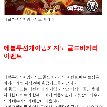
에볼루션게이밍카지노 바카라
에볼루션게이밍카지노 골드바카라
이벤트
에볼루션게이밍카지노 골드바카라의 이벤트 배수 보상은
바카라 게임 시작 전에 황금카드를 꺼냅니다.
이 황금카드는 매번 바카라 게임 시작전 배팅이 끝난 후에
화려한 이펙트와 함께 테마가 적용되면서 다섯장의 배수카
드와 배수카드의 배당이 나옵니다.
그리고 배터들이 이긴 판에서 그 해당 황금카드가 나오고 이