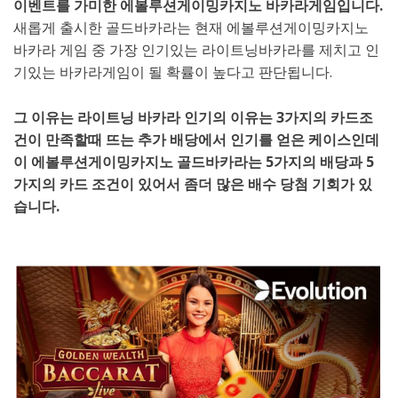
이벤트를 가미한 에볼루션게이밍카지노 바카라게임입니다.
새롭게 출시한 골드바카라는 현재 에볼루션게이밍카지노
바카라 게임 중 가장 인기있는 라이트닝바카라를 제치고 인
기있는 바카라게임이 될 확률이 높다고 판단됩니다.
그 이유는 라이트닝 바카라 인기의 이유는 3가지의 카드조
건이 만족할때 뜨는 추가 배당에서 인기를 얻은 케이스인데
이 에볼루션게이밍카지노 골드바카라는 5가지의 배당과 5
가지의 카드 조건이 있어서 좀더 많은 배수 당첨 기회가 있
습니다.