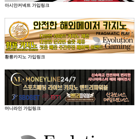
아시안커넥트 가입링크
황룡카지노 가입링크
머니라인 가입링크