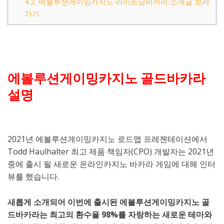
4.2.
에볼루션게이밍카지노 라이트닝바카라 소개글 보러
가기
에볼루션게이밍카지노 골드바카라
설명
2021년 에볼루션게이밍카지노 로드맵 프레젠테이션에서
Todd Haulhalter 최고 제품 책임자(CPO) 개발자는 2021년
중에 출시 될 새로운 온라인카지노 바카라 게임에 대해 인터
뷰를 했습니다.
새롭게 소개되어 이번에 출시된 에볼루션게이밍카지노 골
드바카라는 최고의 환수율 98%를 자랑하는 새로운 테마와