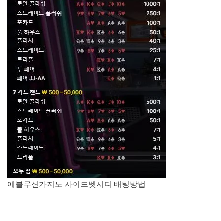
에볼루션카지노 사이드벳시티 배팅방법