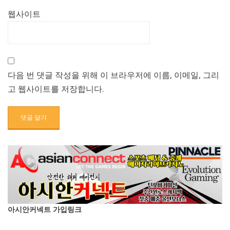
웹사이트
다음 번 댓글 작성을 위해 이 브라우저에 이름, 이메일, 그리
고 웹사이트를 저장합니다.
아시안커넥트 가입링크