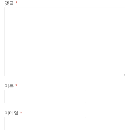
댓글
*
이름
*
이메일
*