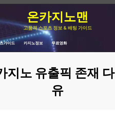
온카지노맨
고품격 스포츠 정보 & 배팅 가이드
츠가이드
카지노정보
무료영화
지노 유출픽 존재 다
유
Posted
by
on