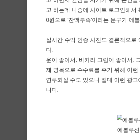
고 하는데 나중에 사이트 로그인해서
0원으로 ‘잔액부족’이라는 문구가 에
실시간 수익 인증 사진도 결론적으로
다.
운이 좋아서, 바카라 그림이 좋아서, 
제 명목으로 수수료를 주기 위해 이런 
연루되실 수도 있으니 절대 이런 광
니다.
에볼루션