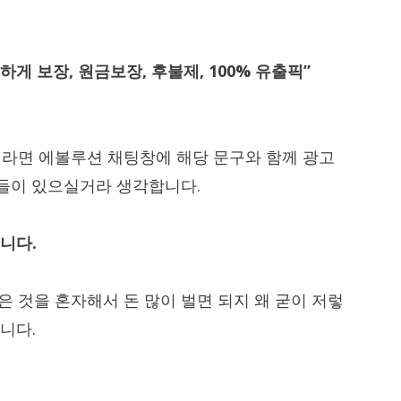
하게 보장, 원금보장, 후불제, 100% 유출픽”
라면 에볼루션 채팅창에 해당 문구와 함께 광고
들이 있으실거라 생각합니다.
니다.
은 것을 혼자해서 돈 많이 벌면 되지 왜 굳이 저렇
니다.