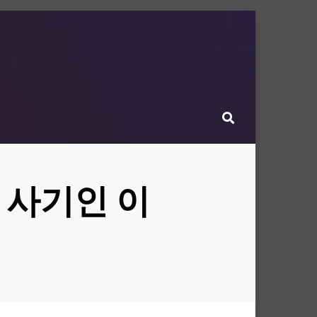
 사기인 이