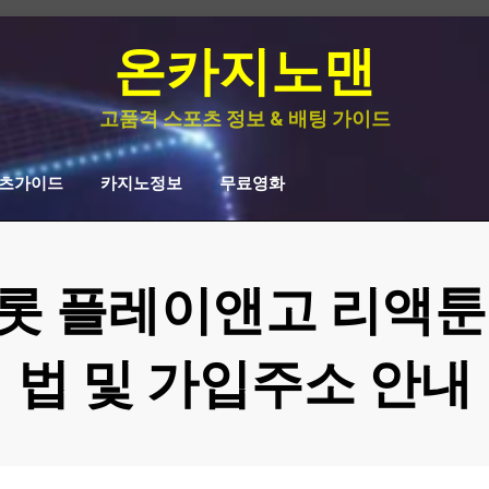
온카지노맨
고품격 스포츠 정보 & 배팅 가이드
츠가이드
카지노정보
무료영화
롯 플레이앤고 리액툰
법 및 가입주소 안내
Posted
by
on