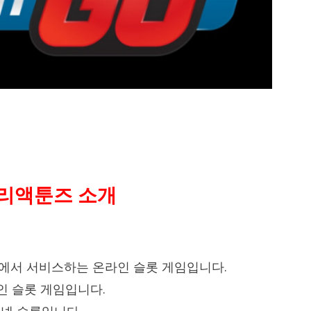
리액툰즈 소개
고에서 서비스하는 온라인 슬롯 게임입니다.
인 슬롯 게임입니다.
터넷 슬롯입니다.