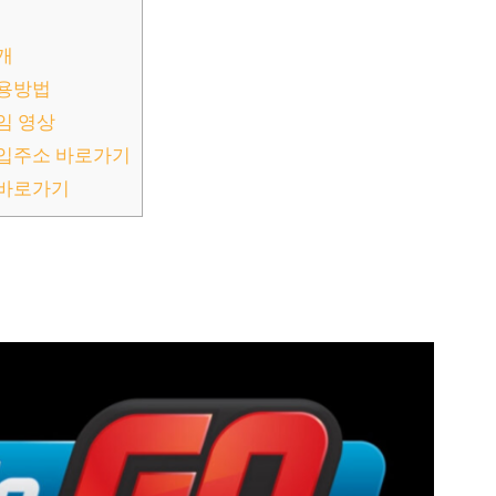
개
용방법
임 영상
입주소 바로가기
 바로가기