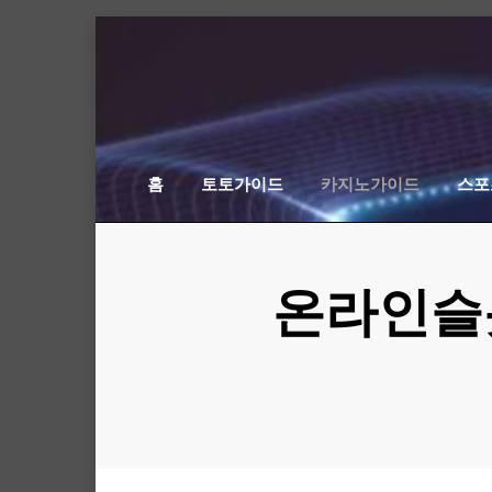
Skip
to
content
홈
토토가이드
카지노가이드
스포
온라인슬