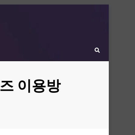
즈 이용방