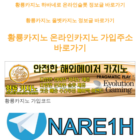
황룡카지노 하바네로 온라인슬롯 정보글 바로가기
황룡카지노 올벳카지노 정보글 바로가기
황룡카지노 온라인카지노 가입주소
바로가기
황룡카지노 가입코드