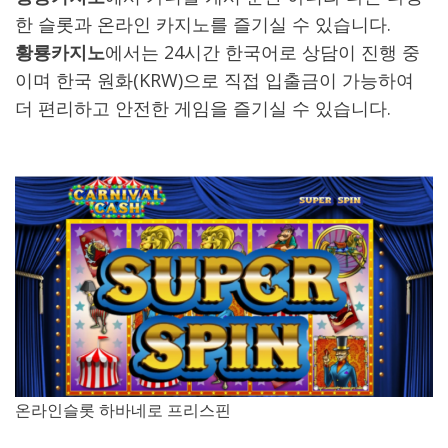
한 슬롯과 온라인 카지노를 즐기실 수 있습니다.
황룡카지노
에서는 24시간 한국어로 상담이 진행 중
이며 한국 원화(KRW)으로 직접 입출금이 가능하여
더 편리하고 안전한 게임을 즐기실 수 있습니다.
온라인슬롯 하바네로 프리스핀