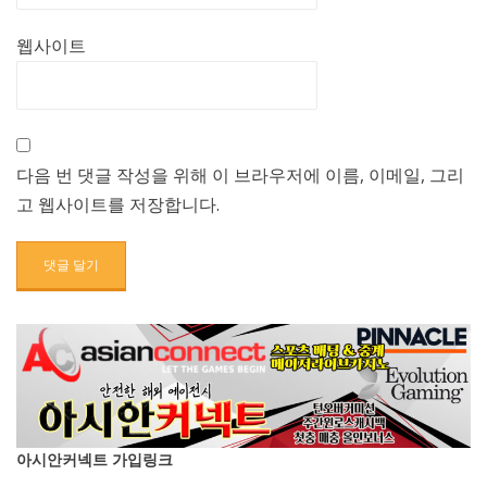
웹사이트
다음 번 댓글 작성을 위해 이 브라우저에 이름, 이메일, 그리
고 웹사이트를 저장합니다.
아시안커넥트 가입링크