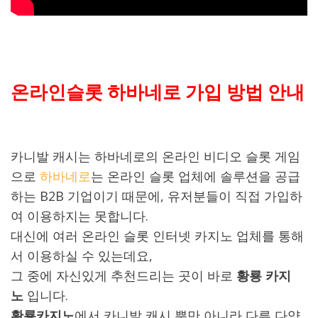
온라인슬롯 하바네로 가입 방법 안내
카니발 캐시는 하바네로의 온라인 비디오 슬롯 게임
으로
하바네로
는 온라인 슬롯 업체에 솔루션을 공급
하는 B2B 기업이기 때문에, 유저분들이 직접 가입하
여 이용하지는 못합니다.
대신에 여러 온라인 슬롯 인터넷 카지노 업체를 통해
서 이용하실 수 있는데요,
그 중에 자신있게 추천드리는 곳이 바로
황룡 카지
노
입니다.
황룡카지노
에서 카니발 캐시 뿐만 아니라 다른 다양